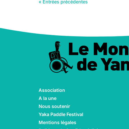
« Entrées précédentes
Association
A la une
Nous soutenir
Yaka Paddle Festival
Mentions légales