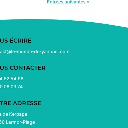
Entrées suivantes »
US ÉCRIRE
tact@le-monde-de-yannael.com
US CONTACTER
4 82 54 96
0 06 03 74
TRE ADRESSE
e de Kerpape
60 Larmor-Plage