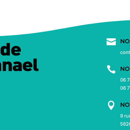

NO
con

NO
06 7
06 7

NO
9 ru
562