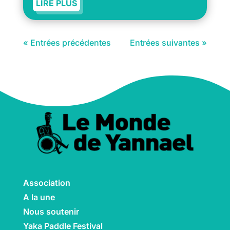
LIRE PLUS
« Entrées précédentes
Entrées suivantes »
Association
A la une
Nous soutenir
Yaka Paddle Festival