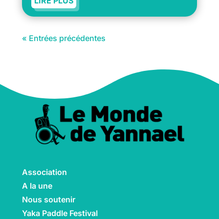
LIRE PLUS
« Entrées précédentes
Association
A la une
Nous soutenir
Yaka Paddle Festival