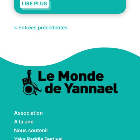
LIRE PLUS
« Entrées précédentes
Association
A la une
Nous soutenir
Yaka Paddle Festival