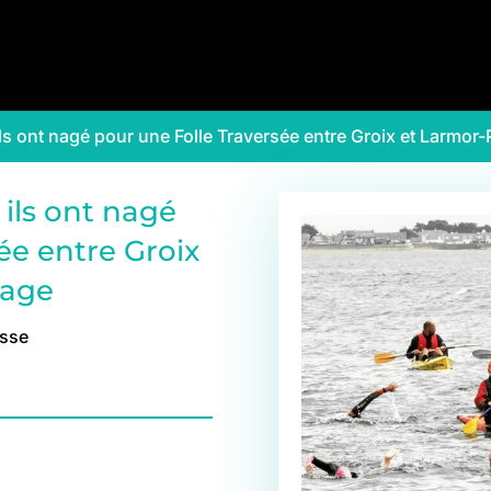
ils ont nagé pour une Folle Traversée entre Groix et Larmor-
 ils ont nagé
ée entre Groix
lage
esse