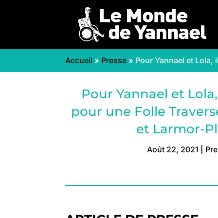
Accueil
»
Presse
»
Pour Yannael et Lola, 
Pour Yannael et Lola,
pour une Folle Travers
et Larmor-P
Août 22, 2021
|
Pr