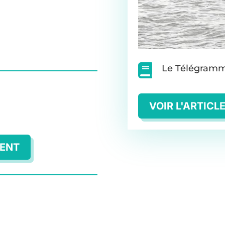

Le Télégram
VOIR L'ARTICL
MENT