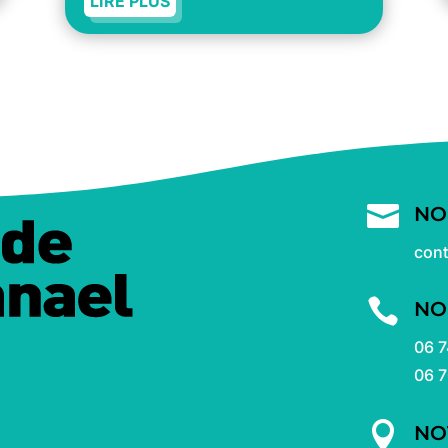
LIRE PLUS

NO
con

NO
06 7
06 7

NO