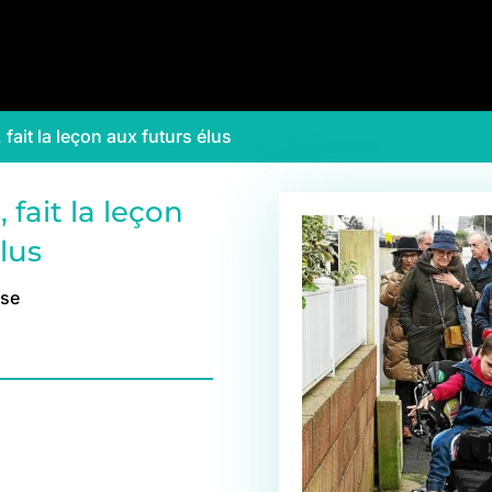
fait la leçon aux futurs élus
fait la leçon
lus
sse