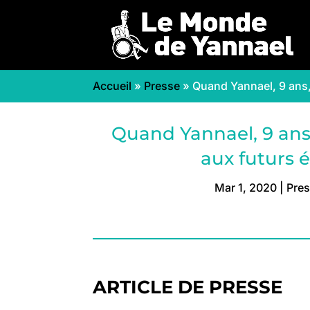
Accueil
»
Presse
»
Quand Yannael, 9 ans, 
Quand Yannael, 9 ans, 
aux futurs é
Mar 1, 2020
|
Pre
ARTICLE DE PRESSE