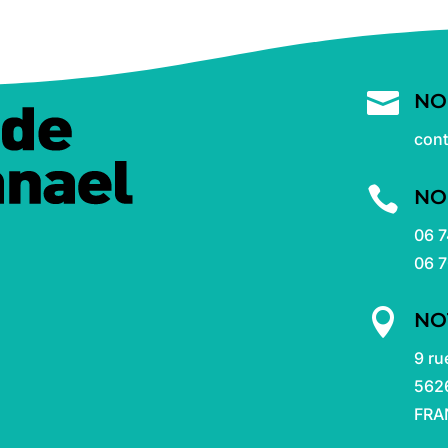

NO
con

NO
06 7
06 7

NO
9 ru
562
FRA