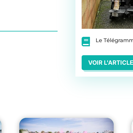

Le Télégram
VOIR L'ARTICL