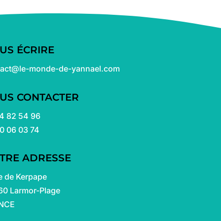
US ÉCRIRE
tact@le-monde-de-yannael.com
US CONTACTER
4 82 54 96
0 06 03 74
TRE ADRESSE
e de Kerpape
60 Larmor-Plage
NCE