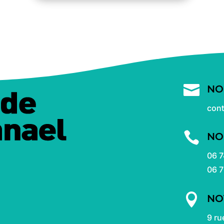

NO
con

NO
06 7
06 7

NO
9 ru