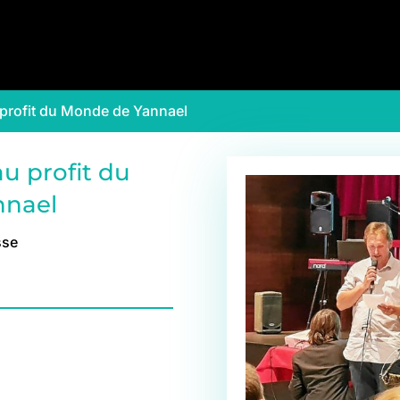
 profit du Monde de Yannael
au profit du
nnael
sse