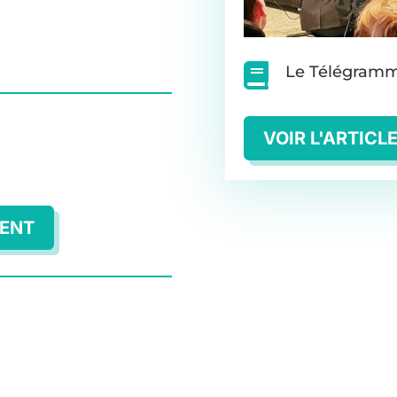

Le Télégram
VOIR L'ARTICL
MENT