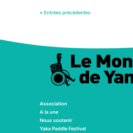
« Entrées précédentes
Association
A la une
Nous soutenir
Yaka Paddle Festival