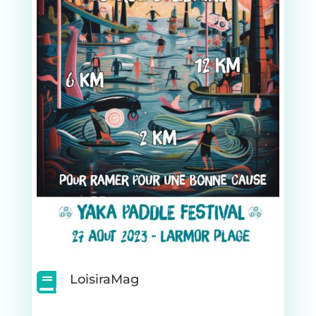

LoisiraMag